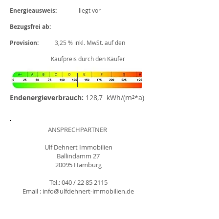
Energieausweis:
liegt vor
Bezugsfrei ab:
Provision:
3,25 % inkl. MwSt. auf den
Kaufpreis durch den Käufer
m²
Endenergieverbrauch:
128,7
kWh/(
*a)
ANSPRECHPARTNER
Ulf Dehnert Immobilien
Ballindamm 27
20095 Hamburg
Tel.: 040 /
22 85 2115
Email :
info@ulfdehnert-immobilien.de