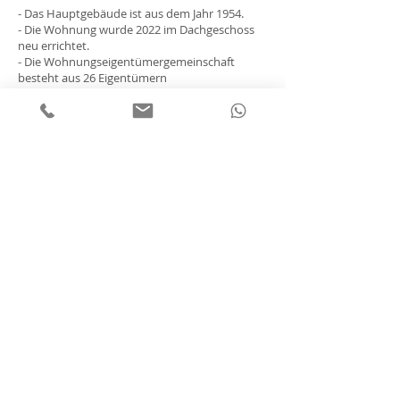
- Das Hauptgebäude ist aus dem Jahr 1954.
- Die Wohnung wurde 2022 im Dachgeschoss
neu errichtet.
- Die Wohnungseigentümergemeinschaft
besteht aus 26 Eigentümern
- Das Hausgeld beträgt € 750,00 mtl.
Lage
Das Penthouse liegt in einer der
bevorzugtesten Straßen Harvestehudes, der
Parkallee.
Wunderschön zwischen Außenalster und
Isebekkanal gelegen, gehört Harvestehude zu
den attraktivsten Stadtteilen, die die
Hansestadt zu bieten hat. Der von vornehmen
Villen und prachtvollen Jugendstilhäusern
geprägte Stadtteil präsentiert sich mit viel
Grün, einer lebendigen Restaurantszene und
vielen kleinen Cafés und Boutiquen. Zweimal in
der Woche lädt der Isemarkt Genießer zum
kulinarischen Shopping ein. Für den täglichen
Bedarf gibt es darüber hinaus zahlreiche