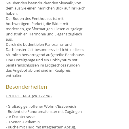
Sie über den beeindruckenden Skywalk, von
dem aus Sie einen herrlichen Blick auf Ihr Reich
haben.
Der Boden des Penthouses ist mit
hochwertigem Parkett, die Bäder mit
modernen, großformatigen Fliesen ausgelegt
und strahlen Harmonie und Eleganz zugleich
aus.
Durch die bodentiefen Panorama- und
Dachfenster fällt besonders viel Licht in dieses
räumlich hervorragend aufgeteilte Penthouse.
Eine Einzelgarage und ein Hobbyraum mit
Sanitäranschlüssen im Erdgeschoss runden
das Angebot ab und sind im Kaufpreis
enthalten.
Besonderheiten
UNTERE ETAGE (ca. 172 m²)
- Großzügiger, offener Wohn -/Essbereich
- Bodentiefe Panoramafenster mit Zugängen
zur Dachterrasse
- 3-Seiten-Gaskamin
- Küche mit Herd mit integriertem Abzug,