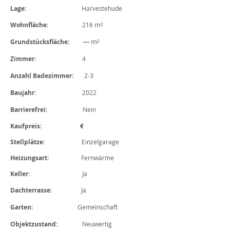
Lage:
Harvestehude
m²
Wohnfläche:
216
m²
Grundstücksfläche: ---
Zimmer:
4
Anzahl Badezimmer:
2-3
Baujahr:
2022
Barrierefrei:
Nein
Kaufpreis: €
Stellplätze:
Einzelgarage
Heizungsart:
Fernwärme
Keller:
Ja
Dachterrasse:
Ja
Garten:
Gemeinschaft
Objektzustand:
Neuwertig