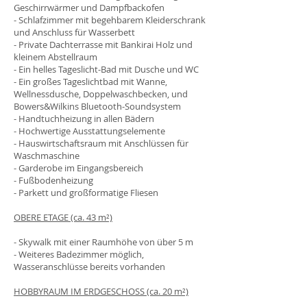
Geschirrwärmer und Dampfbackofen
- Schlafzimmer mit begehbarem Kleiderschrank
und Anschluss für Wasserbett
- Private Dachterrasse mit Bankirai Holz und
kleinem Abstellraum
- Ein helles Tageslicht-Bad mit Dusche und WC
- Ein großes Tageslichtbad mit Wanne,
Wellnessdusche, Doppelwaschbecken, und
Bowers&Wilkins Bluetooth-Soundsystem
- Handtuchheizung in allen Bädern
- Hochwertige Ausstattungselemente
- Hauswirtschaftsraum mit Anschlüssen für
Waschmaschine
- Garderobe im Eingangsbereich
- Fußbodenheizung
- Parkett und großformatige Fliesen
OBERE ETAGE (ca. 43 m²)
- Skywalk mit einer Raumhöhe von über 5 m
- Weiteres Badezimmer möglich,
Wasseranschlüsse bereits vorhanden
HOBBYRAUM IM ERDGESCHOSS (ca. 20 m²)